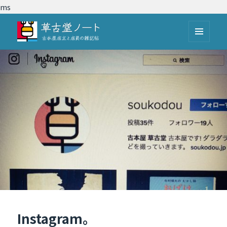
ms
メニュ
草古堂ノート
ーとウ
ィジェ
ット
Instagram。